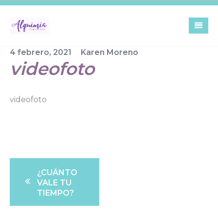
Skip
to
content
4 febrero, 2021
Karen Moreno
videofoto
videofoto
Navegación
¿CUÁNTO
de
VALE TU
entradas
TIEMPO?