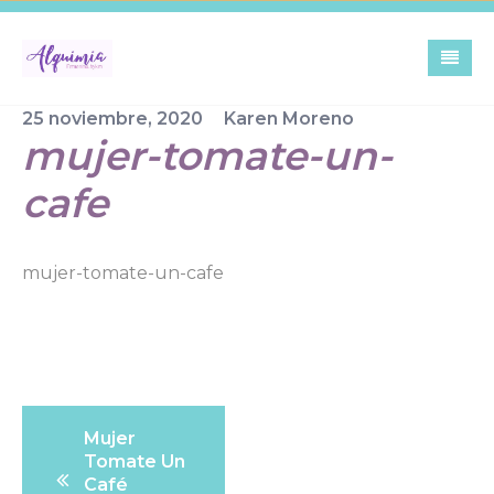
Skip
to
content
25 noviembre, 2020
Karen Moreno
mujer-tomate-un-
cafe
mujer-tomate-un-cafe
Navegación
Mujer
de
Tomate Un
entradas
Café