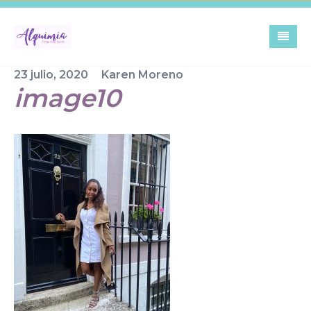
Skip
to
content
23 julio, 2020
Karen Moreno
image10